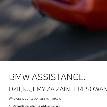
BMW ASSISTANCE.
DZIĘKUJEMY ZA ZAINTERESOWAN
Wybierz jeden z poniższych linków
Przejdź na stronę aktualności