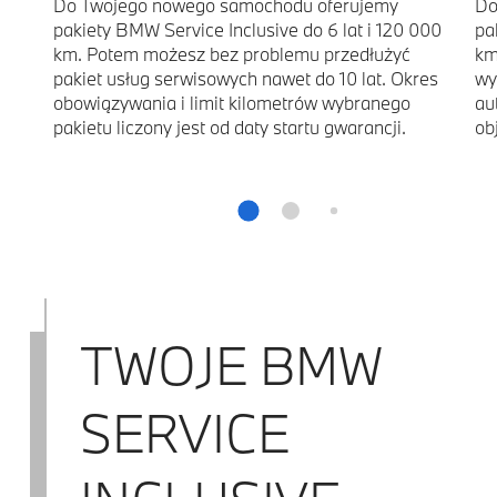
Do Twojego nowego samochodu oferujemy
Do
pakiety BMW Service Inclusive do 6 lat i 120 000
pa
km. Potem możesz bez problemu przedłużyć
km
pakiet usług serwisowych nawet do 10 lat. Okres
wy
obowiązywania i limit kilometrów wybranego
au
pakietu liczony jest od daty startu gwarancji.
ob
TWOJE BMW
SERVICE